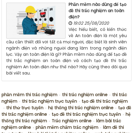
Phần mềm nào dùng để tạo
đề thi trắc nghiệm an toàn
điện?
19:02 25/08/2020
Việc hiểu biết, có kiến thức
về An toàn điện là một yêu
cầu cần thiết đối với tất cả mọi người, đặc biệt là sinh viên
ngành điện và những người đang làm trong ngành điện
lực. Vậy an toàn điện là gì? Phần mềm nào dùng để tạo đề
thi trắc nghiệm an toàn điện và cách tạo đề thi trắc
nghiệm An toàn điện như thế nào? Hãy cùng theo dõi qua
bài viết sau.
phần mềm thi trắc nghiệm
thi trắc nghiệm online
thi trắc
•
•
nghiệm
thi trắc nghiệm trực tuyến
tạo đề thi trắc nghiệm
•
•
thi thử trực tuyến
hệ thống thi trắc nghiệm online
tạo đề
•
•
•
thi trắc nghiệm online
tạo đề thi trắc nghiệm trực tuyến
hệ
•
•
thống thi trắc nghiệm
Trắc nghiệm online
làm bài trắc
•
•
nghiệm online
phần mềm chấm trắc nghiệm
làm đề thi
•
•