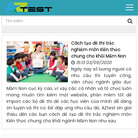
Cách tạo đề thi trắc
nghiệm môn Kiến thức
chung cho khối Mầm Non
15:13 03/09/2020
Ngày nay số lượng người có
nhu cầu thi tuyển công,
viên chức ngành giáo dục
Mầm Non cực kỳ cao, vì vậy các cá nhân và tổ chức luôn
mong muốn tìm kiếm một website, phần mềm tốt để
import các bộ đề thi để các học viên của mình dễ dàng
ôn luyện và thi cử. Để đáp ứng nhu cầu đó, AZtest xin giới
thiệu đến các bạn cách để tạo đề thi trắc nghiệm môn
Kiến thức chung cho khối ngành Mầm Non như sau.