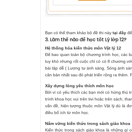
Bạn có thể tham khảo bộ đề thi này
tại đây
để
3. Làm thế nào để học tốt Lý lớp 12?
Hệ thống hóa kiến thức môn Vật lý 12
Để bao quan toàn bộ chương trình học, các bạ
tuy khó nhưng rốt cuộc chỉ có có 8 chương với
bài tập dễ ( Lượng tự ánh sáng, Sóng ánh sán
căn bản nhất sau đó phát triển rộng ra thêm.
Xây dựng lòng yêu thích môn học
Bởi vì có yêu thích các bạn mới có hứng thú t
trình khoa học vui trên tivi hoặc trên sách, 
vấn đề, hiện tượng thuộc môn Vật lý dù là đ
điều bổ ích từ môn học.
Nắm vững kiến thức trong sách giáo khoa
Kiến thức trong sách giáo khoa là những gì c