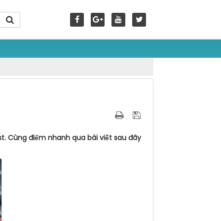
est. Cùng điểm nhanh qua bài viết sau đây