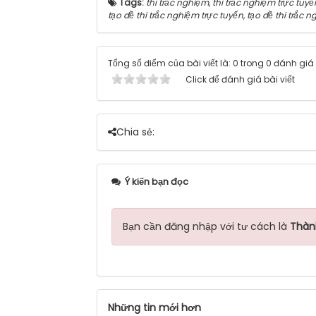
Tags:
thi trắc nghiệm
,
thi trắc nghiệm trực tuyế
tạo đề thi trắc nghiệm trực tuyến
,
tạo đề thi trắc 
Tổng số điểm của bài viết là: 0 trong 0 đánh giá
Click để đánh giá bài viết
Chia sẻ:
Ý kiến bạn đọc
Bạn cần đăng nhập với tư cách là
Thàn
Những tin mới hơn