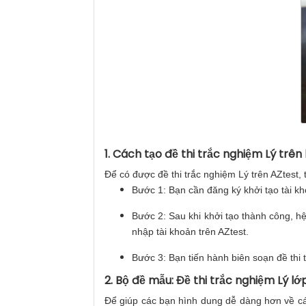
1. Cách tạo đề thi trắc nghiệm Lý trê
Để có được đề thi trắc nghiệm Lý trên AZtest,
Bước 1: Bạn cần đăng ký khởi tạo tài k
Bước 2: Sau khi khởi tạo thành công, h
nhập tài khoản trên AZtest.
Bước 3: Bạn tiến hành biên soạn đề thi
2. Bộ đề mẫu: Đề thi trắc nghiệm Lý lớp
Để giúp các bạn hình dung dễ dàng hơn về các