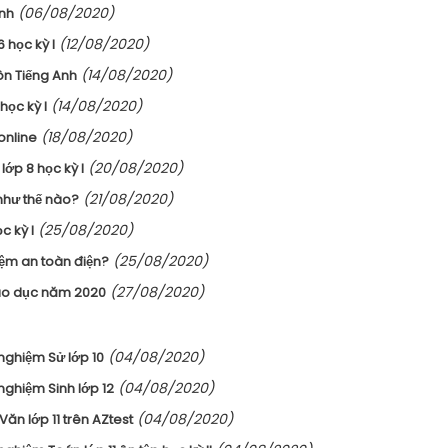
(06/08/2020)
inh
(12/08/2020)
 học kỳ I
(14/08/2020)
ôn Tiếng Anh
(14/08/2020)
học kỳ I
(18/08/2020)
online
(20/08/2020)
lớp 8 học kỳ I
(21/08/2020)
 như thế nào?
(25/08/2020)
c kỳ I
(25/08/2020)
iệm an toàn điện?
(27/08/2020)
iáo dục năm 2020
(04/08/2020)
 nghiệm Sử lớp 10
(04/08/2020)
 nghiệm Sinh lớp 12
(04/08/2020)
Văn lớp 11 trên AZtest