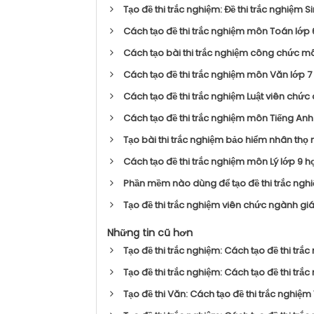
Tạo đề thi trắc nghiệm: Đề thi trắc nghiệm S
Cách tạo đề thi trắc nghiệm môn Toán lớp 6
Cách tạo bài thi trắc nghiệm công chức m
Cách tạo đề thi trắc nghiệm môn Văn lớp 7 
Cách tạo đề thi trắc nghiệm Luật viên chức 
Cách tạo đề thi trắc nghiệm môn Tiếng Anh 
Tạo bài thi trắc nghiệm bảo hiểm nhân thọ
Cách tạo đề thi trắc nghiệm môn Lý lớp 9 họ
Phần mềm nào dùng để tạo đề thi trắc ngh
Tạo đề thi trắc nghiệm viên chức ngành g
Những tin cũ hơn
Tạo đề thi trắc nghiệm: Cách tạo đề thi trắc
Tạo đề thi trắc nghiệm: Cách tạo đề thi trắc
Tạo đề thi Văn: Cách tạo đề thi trắc nghiệm 