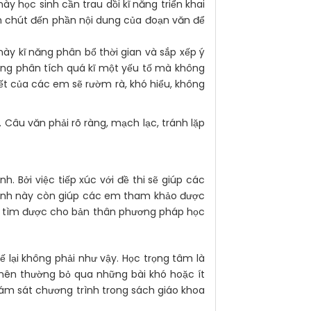
y học sinh cần trau dồi kĩ năng triển khai
m chút đến phần nội dung của đoạn văn để
y kĩ năng phân bổ thời gian và sắp xếp ý
trạng phân tích quá kĩ một yếu tố mà không
viết của các em sẽ rườm rà, khó hiểu, không
. Câu văn phải rõ ràng, mạch lạc, tránh lặp
. Bởi việc tiếp xúc với đề thi sẽ giúp các
trình này còn giúp các em tham khảo được
 tự tìm được cho bản thân phương pháp học
ế lại không phải như vậy. Học trọng tâm là
i nên thường bỏ qua những bài khó hoặc ít
 bám sát chương trình trong sách giáo khoa