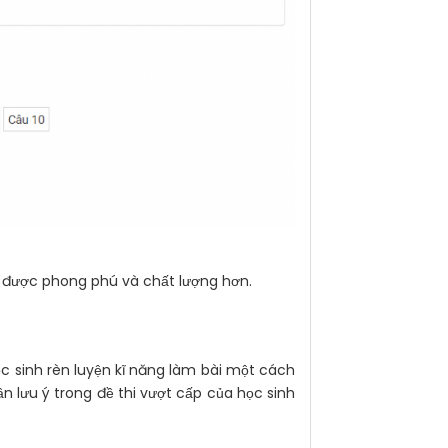
N được phong phú và chất lượng hơn.
ọc sinh rèn luyện kĩ năng làm bài một cách
n lưu ý trong đề thi vượt cấp của học sinh