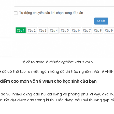
Bộ đề thi mẫu: Đề thi trắc nghiệm Văn 9 VNEN
y
để có thể tạo ra một ngân hàng đề thi trắc nghiệm Văn 9 VNE
ệm điểm cao môn Văn 9 VNEN cho học sinh của bạn
 cao với nhiều dạng câu hỏi đa dạng và phong phú. Vì vậy, việc h
muốn đạt điểm cao trong kì thi. Các dạng câu hỏi thường gặp cầ