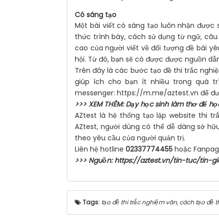
Có sáng tạo
Một bài viết có sáng tạo luôn nhận được 
thức trình bày, cách sử dụng từ ngữ, câu
cao của người viết về đối tượng đề bài y
hội. Từ đó, bạn sẽ có được được nguồn dẫn
Trên đây là các bước tạo đề thi trắc ngh
giúp ích cho bạn ít nhiều trong quá tr
messenger:
https://m.me/aztest.vn
để đư
>>> XEM THÊM:
Dạy học sinh làm thơ để họ
AZtest là hệ thống tạo lập website thi 
AZtest, người dùng có thể dễ dàng sở hữu
theo yêu cầu của người quản trị.
Liên hệ hotline
02337774455
hoặc Fanpa
>>> Nguồn:
https://aztest.vn/tin-tuc/ti
Tags:
tạo đề thi trắc nghiệm văn
,
cách tạo đề t