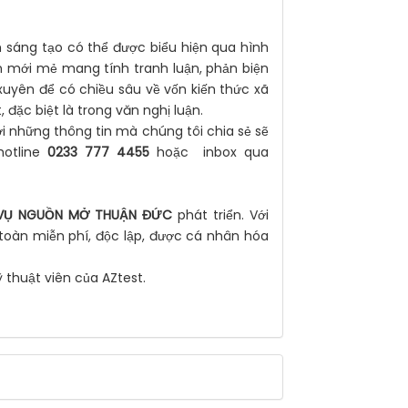
m sáng tạo có thể được biểu hiện qua hình
ận mới mẻ mang tính tranh luận, phản biện
xuyên để có chiều sâu về vốn kiến thức xã
đặc biệt là trong văn nghị luận.
i những thông tin mà chúng tôi chia sẻ sẽ
hotline
0233 777 4455
hoặc inbox qua
 VỤ NGUỒN MỞ THUẬN ĐỨC
phát triển. Với
 toàn miễn phí, độc lập, được cá nhân hóa
ỹ thuật viên của AZtest.