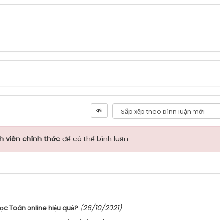
h viên chính thức
để có thể bình luận
(26/10/2021)
ọc Toán online hiệu quả?