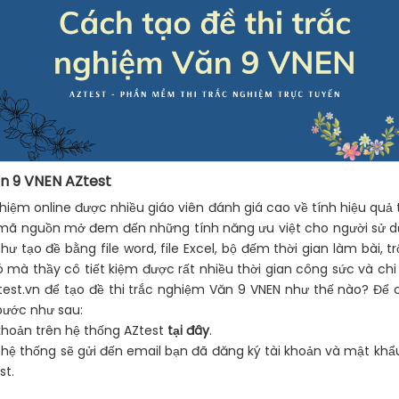
ăn 9 VNEN AZtest
ệm online được nhiều giáo viên đánh giá cao về tính hiệu quả t
 nguồn mở đem đến những tính năng ưu việt cho người sử dụng
 tạo đề bằng file word, file Excel, bộ đếm thời gian làm bài, tr
ó mà thầy cô tiết kiệm được rất nhiều thời gian công sức và chi 
est.vn để tạo đề thi trắc nghiệm Văn 9 VNEN như thế nào? Để 
bước như sau:
 khoản trên hệ thống AZtest
tại đây
.
, hệ thống sẽ gửi đến email bạn đã đăng ký tài khoản và mật kh
st.