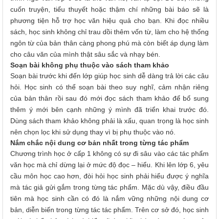
cuốn truyện, tiểu thuyết hoặc thậm chí những bài báo sẽ là
phương tiện hỗ trợ học văn hiệu quả cho bạn. Khi đọc nhiều
sách, học sinh không chỉ trau dồi thêm vốn từ, làm cho hệ thống
ngôn từ của bản thân càng phong phú mà còn biết áp dụng làm
cho câu văn của mình thật sâu sắc và nhạy bén.
Soạn bài không phụ thuộc vào sách tham khảo
Soạn bài trước khi đến lớp giúp học sinh dễ dàng trả lời các câu
hỏi. Học sinh có thể soạn bài theo suy nghĩ, cảm nhận riêng
của bản thân rồi sau đó mới đọc sách tham khảo để bổ sung
thêm ý mới bên cạnh những ý mình đã triển khai trước đó.
Dùng sách tham khảo không phải là xấu, quan trọng là học sinh
nên chọn lọc khi sử dụng thay vì bị phụ thuộc vào nó.
Nắm chắc nội dung cơ bản nhất trong từng tác phẩm
Chương trình học ở cấp 1 không có sự đi sâu vào các tác phẩm
văn học mà chỉ dừng lại ở mức độ đọc – hiểu. Khi lên lớp 6, yêu
cầu môn học cao hơn, đòi hỏi học sinh phải hiểu được ý nghĩa
mà tác giả gửi gắm trong từng tác phẩm. Mặc dù vậy, điều đầu
tiên mà học sinh cần có đó là nắm vững những nội dung cơ
bản, diễn biến trong từng tác tác phẩm. Trên cơ sở đó, học sinh