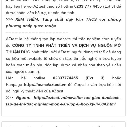
hãy liên hệ với AZtest theo số hotline
0233 777 4455
(Ext 3) để
được nhân viên hỗ trợ, tư vấn tận tình.
>>> XEM THÊM:
Tăng chất dạy Văn THCS với những
phương pháp quen thuộc
--------------------------------------------
AZtest là hệ thống tạo lập website thi trắc nghiệm trực tuyến
do
CÔNG TY TNHH PHÁT TRIỂN VÀ DỊCH VỤ NGUỒN MỞ
THUẬN ĐỨC
phát triển. Với AZtest, người dùng có thể dễ dàng
sở hữu một website tổ chức ôn tập, thi trắc nghiệm trực tuyến
hoàn toàn miễn phí, độc lập, được cá nhân hóa theo yêu cầu
của người quản trị.
Liên hệ hotline
02337774455 (Ext 3)
hoặc
Fanpage
https://m.me/aztest.vn
để được tư vấn trực tiếp bởi
đội ngũ kỹ thuật viên của AZtest
>>> Nguồn:
https://aztest.vn/news/tin-tuc-giao-duc/cach-
tao-de-thi-trac-nghiem-mon-van-lop-6-hoc-ky-ii-684.html