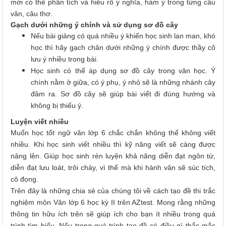
mới có thể phân tích và hiểu rõ ý nghĩa, hàm ý trong từng câu
văn, câu thơ.
Gạch dưới những ý chính và sử dụng sơ đồ cây
Nếu bài giảng có quá nhiều ý khiến học sinh lan man, khó
học thì hãy gạch chân dưới những ý chính được thầy cô
lưu ý nhiều trong bài.
Học sinh có thể áp dụng sơ đồ cây trong văn học. Ý
chính nằm ở giữa, có ý phụ, ý nhỏ sẽ là những nhánh cây
đâm ra. Sơ đồ cây sẽ giúp bài viết đi đúng hướng và
không bị thiếu ý.
Luyện viết nhiều
Muốn học tốt ngữ văn lớp 6 chắc chắn không thể không viết
nhiều. Khi học sinh viết nhiều thì kỹ năng viết sẽ càng được
nâng lên. Giúp học sinh rèn luyện khả năng diễn đạt ngôn từ,
diễn đạt lưu loát, trôi chảy, vì thế mà khi hành văn sẽ súc tích,
cô đọng.
Trên đây là những chia sẻ của chúng tôi về cách tạo đề thi trắc
nghiệm môn Văn lớp 6 học kỳ II trên AZtest. Mong rằng những
thông tin hữu ích trên sẽ giúp ích cho bạn ít nhiều trong quá
trình tìm hiểu. Nếu trong quá trình tạo đề có điều gì thắc mắc