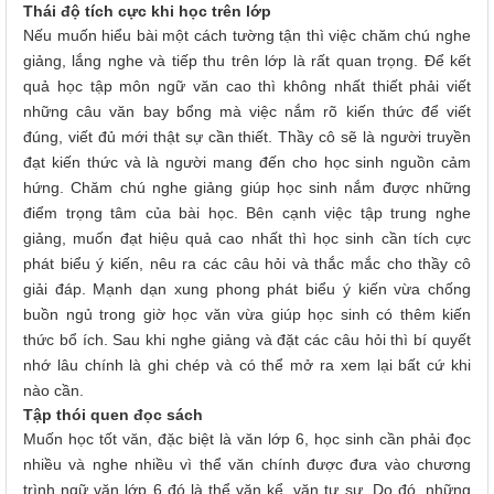
Thái độ tích cực khi học trên lớp
Nếu muốn hiểu bài một cách tường tận thì việc chăm chú nghe
giảng, lắng nghe và tiếp thu trên lớp là rất quan trọng. Để kết
quả học tập môn ngữ văn cao thì không nhất thiết phải viết
những câu văn bay bổng mà việc nắm rõ kiến thức để viết
đúng, viết đủ mới thật sự cần thiết. Thầy cô sẽ là người truyền
đạt kiến thức và là người mang đến cho học sinh nguồn cảm
hứng. Chăm chú nghe giảng giúp học sinh nắm được những
điểm trọng tâm của bài học. Bên cạnh việc tập trung nghe
giảng, muốn đạt hiệu quả cao nhất thì học sinh cần tích cực
phát biểu ý kiến, nêu ra các câu hỏi và thắc mắc cho thầy cô
giải đáp. Mạnh dạn xung phong phát biểu ý kiến vừa chống
buồn ngủ trong giờ học văn vừa giúp học sinh có thêm kiến
thức bổ ích. Sau khi nghe giảng và đặt các câu hỏi thì bí quyết
nhớ lâu chính là ghi chép và có thể mở ra xem lại bất cứ khi
nào cần.
Tập thói quen đọc sách
Muốn học tốt văn, đặc biệt là văn lớp 6, học sinh cần phải đọc
nhiều và nghe nhiều vì thể văn chính được đưa vào chương
trình ngữ văn lớp 6 đó là thể văn kể, văn tự sự. Do đó, những