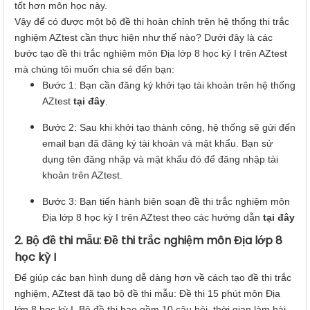
tốt hơn môn học này.
Vậy để có được một bộ đề thi hoàn chỉnh trên hệ thống thi trắc
nghiệm AZtest cần thực hiện như thế nào? Dưới đây là các
bước tạo đề thi trắc nghiệm môn Địa lớp 8 học kỳ I trên AZtest
mà chúng tôi muốn chia sẻ đến bạn:
Bước 1: Bạn cần đăng ký khởi tạo tài khoản trên hệ thống
AZtest
tại đây
.
Bước 2: Sau khi khởi tạo thành công, hệ thống sẽ gửi đến
email bạn đã đăng ký tài khoản và mật khẩu. Bạn sử
dụng tên đăng nhập và mật khẩu đó để đăng nhập tài
khoản trên AZtest.
Bước 3: Bạn tiến hành biên soạn đề thi trắc nghiệm môn
Địa lớp 8 học kỳ I trên AZtest theo các hướng dẫn
tại đây
2. Bộ đề thi mẫu: Đề thi trắc nghiệm môn Địa lớp 8
học kỳ I
Để giúp các bạn hình dung dễ dàng hơn về cách tạo đề thi trắc
nghiệm, AZtest đã tạo bộ đề thi mẫu: Đề thi 15 phút môn Địa
lớp 8 học kỳ I. Bộ đề thi bao gồm 10 câu hỏi, thời gian làm bài