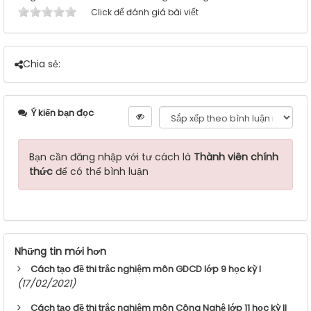
Click để đánh giá bài viết
Chia sẻ:
Ý kiến bạn đọc
Bạn cần đăng nhập với tư cách là
Thành viên chính
thức
để có thể bình luận
Những tin mới hơn
Cách tạo đề thi trắc nghiệm môn GDCD lớp 9 học kỳ I
(17/02/2021)
Cách tạo đề thi trắc nghiệm môn Công Nghệ lớp 11 học kỳ II