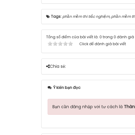
Tags:
phần mềm thi trắc nghiệm
,
phần mềm thi
Tổng số điểm của bài viết là: 0 trong 0 đánh giá
Click để đánh giá bài viết
Chia sẻ:
Ý kiến bạn đọc
Bạn cần đăng nhập với tư cách là
Thàn