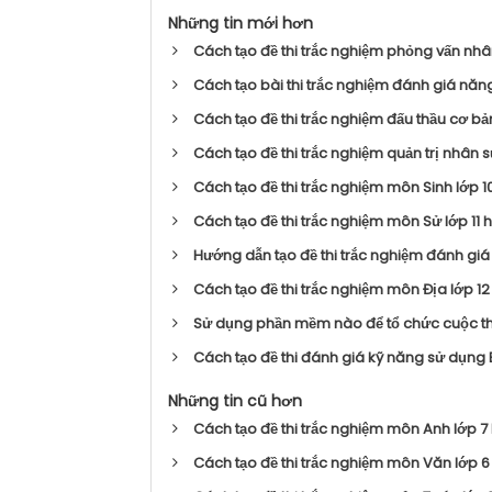
Những tin mới hơn
Cách tạo đề thi trắc nghiệm phỏng vấn nhâ
Cách tạo bài thi trắc nghiệm đánh giá năng
Cách tạo đề thi trắc nghiệm đấu thầu cơ bả
Cách tạo đề thi trắc nghiệm quản trị nhân 
Cách tạo đề thi trắc nghiệm môn Sinh lớp 10
Cách tạo đề thi trắc nghiệm môn Sử lớp 11 họ
Hướng dẫn tạo đề thi trắc nghiệm đánh gi
Cách tạo đề thi trắc nghiệm môn Địa lớp 12 
Sử dụng phần mềm nào để tổ chức cuộc thi
Cách tạo đề thi đánh giá kỹ năng sử dụng
Những tin cũ hơn
Cách tạo đề thi trắc nghiệm môn Anh lớp 7 h
Cách tạo đề thi trắc nghiệm môn Văn lớp 6 