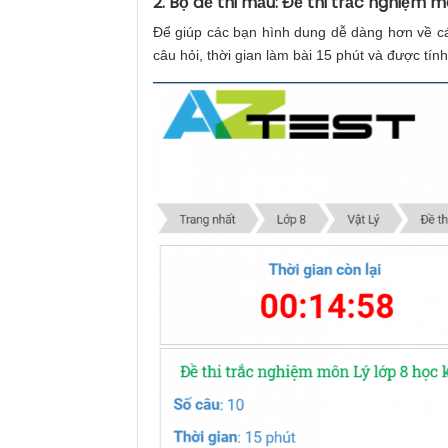
2. Bộ đề thi mẫu: Đề thi trắc nghiệm mô
Để giúp các bạn hình dung dễ dàng hơn về các
câu hỏi, thời gian làm bài 15 phút và được tín