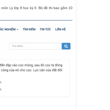
 môn Lý lớp 8 học kỳ II. Bộ đề thi bao gồm 10