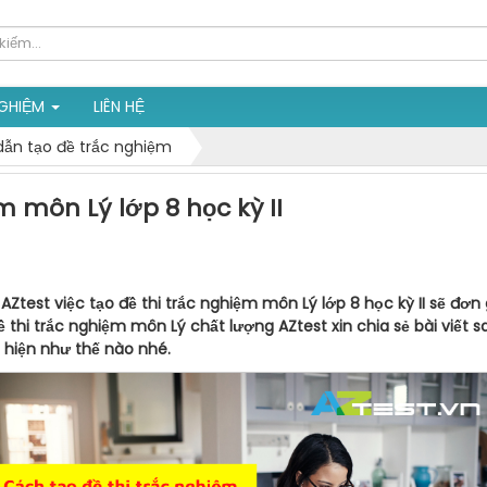
NGHIỆM
LIÊN HỆ
ẫn tạo đề trắc nghiệm
m môn Lý lớp 8 học kỳ II
test việc tạo đề thi trắc nghiệm môn Lý lớp 8 học kỳ II sẽ đơn 
thi trắc nghiệm môn Lý chất lượng AZtest xin chia sẻ bài viết 
 hiện như thế nào nhé.