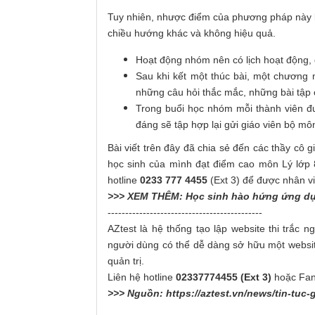
Tuy nhiên, nhược điểm của phương pháp này là
chiều hướng khác và không hiệu quả.
Hoạt động nhóm nên có lịch hoạt động, 
Sau khi kết một thúc bài, một chương 
những câu hỏi thắc mắc, những bài tập
Trong buổi học nhóm mỗi thành viên đư
đáng sẽ tập hợp lại gửi giáo viên bộ môn
Bài viết trên đây đã chia sẻ đến các thầy cô g
học sinh của mình đạt điểm cao môn Lý lớp 8 
hotline
0233 777 4455
(Ext 3) để được nhân vi
>>> XEM THÊM:
Học sinh hào hứng ứng dụn
--------------------------------------------
AZtest là hệ thống tạo lập website thi trắc 
người dùng có thể dễ dàng sở hữu một website
quản trị.
Liên hệ hotline
02337774455 (Ext 3)
hoặc Fa
>>> Nguồn:
https://aztest.vn/news/tin-tuc