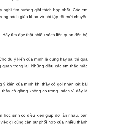
uy nghĩ tìm hướng giải thích hợp nhất. Các em
 trong sách giáo khoa và bài tập rồi mới chuyển
 Hãy tìm đọc thật nhiều sách liên quan đến bộ
 Cho dù ý kiến của mình là đúng hay sai thì qua
g quan trọng lại. Những điều các em thắc mắc
g ý kiến của mình khi thầy cô gọi nhận xét bài
n thầy cô giảng không có trong sách vì đây là
học sinh có điều kiện giúp đỡ lẫn nhau, bạn
 việc gì cũng cần sự phối hợp của nhiều thành