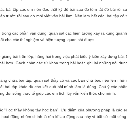
các bài tập các em nên đọc thật kỹ đề bài sau đó tóm tắt đề bài rồi s
háp trước rồi sau đó mới viết vào bài làm. Nên làm hết các bài tập có
trong các phần vận dụng, quan sát các hiện tượng xảy ra xung quanh.
 nhất cho các thí nghiệm và hiện tượng quan sát được.
giảng bài trên lớp, hăng hái trong việc phát biểu ý kiến xây dựng bài.
bài hơn. Gạch chân các từ khóa trong bài hoặc ghi lại những nội dun
 bảng chữa bài tập, quan sát thầy cô và các bạn chữ bài, nêu lên nhữn
ải bài tập khác dù cho kết quả bài mình làm là đúng. Chú ý các phầ
g đời sống thực tế giúp các em tích lũy vốn kiến thức cho mình.
c “Học thầy không tày học bạn”. Ưu điểm của phương pháp là các em 
hoạt động nhóm chính là rèn kĩ lao động sau này vì bất cứ một công