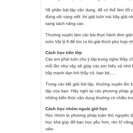
Về phần bài tập vận dụng, để có thể làm tốt 
đừng vội vàng viết lời giải luôn mà hãy giải n
sang sách nâng cao.
Thường xuyên làm các bài thực hành đơn giản 
môn Vật lý 8 để tìm ra lời giải thích phù hợp
Cách học trên lớp
Các em phải luôn chú ý tập trung nghe thầy cô 
mỗi lần như vậy sẽ giúp các em hiểu và nhớ 
hãy mạnh dạn hỏi thầy cô, bạn bè,….
Trong các tiết giải bài tập, thường xuyên lên
tập của bạn. Hãy nghi lại các phương pháp gi
những kiến thức vận dụng thường có nhiều tron
Cách học nhóm ngoài giờ học
Học nhóm là phương pháp tuân thủ nguyên tắ
học khá gúp đỡ bạn học yếu hơn, rèn kĩ năng 
viên.