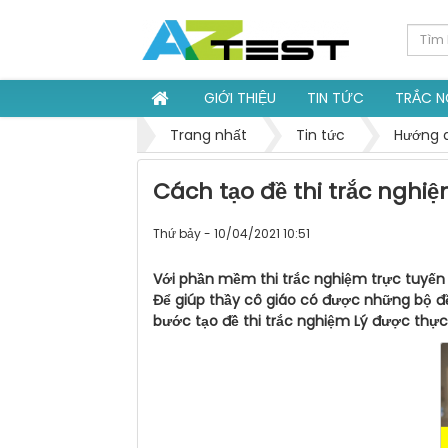
GIỚI THIỆU
TIN TỨC
TRẮC 
Trang nhất
Tin tức
Hướng d
Cách tạo đề thi trắc nghiệ
Thứ bảy - 10/04/2021 10:51
Với phần mềm thi trắc nghiệm trực tuyến AZ
Để giúp thầy cô giáo có được những bộ đề 
bước tạo đề thi trắc nghiệm Lý được thực