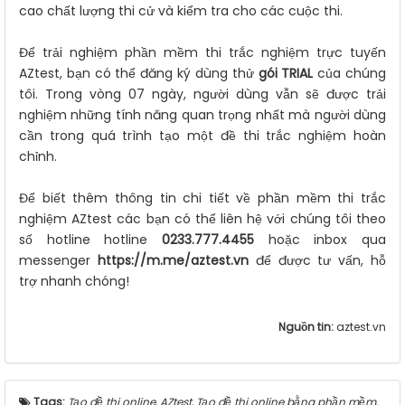
cao chất lượng thi cử và kiểm tra cho các cuộc thi.
Để trải nghiệm phần mềm thi trắc nghiệm trực tuyến
AZtest, bạn có thể đăng ký dùng thử
gói TRIAL
của chúng
tôi. Trong vòng 07 ngày, người dùng vẫn sẽ được trải
nghiệm những tính năng quan trọng nhất mà người dùng
cần trong quá trình tạo một đề thi trắc nghiệm hoàn
chỉnh.
Để biết thêm thông tin chi tiết về phần mềm thi trắc
nghiệm AZtest các bạn có thể liên hệ với chúng tôi theo
số hotline hotline
0233.777.4455
hoặc inbox qua
messenger
https://m.me/aztest.vn
để được tư vấn, hỗ
trợ nhanh chóng!
Nguồn tin:
aztest.vn
Tags:
Tạo đề thi online
,
AZtest
,
Tạo đề thi online bằng phần mềm
,