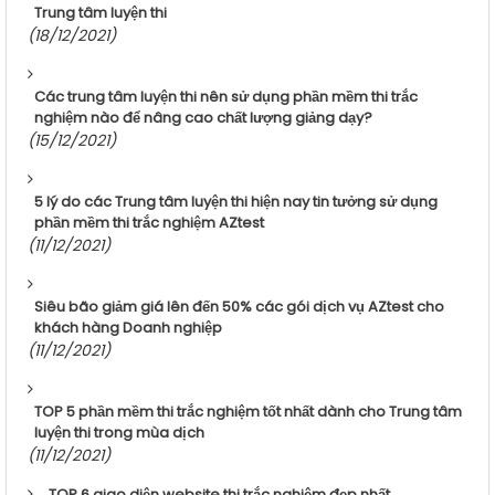
Trung tâm luyện thi
(18/12/2021)
Các trung tâm luyện thi nên sử dụng phần mềm thi trắc
nghiệm nào để nâng cao chất lượng giảng dạy?
(15/12/2021)
5 lý do các Trung tâm luyện thi hiện nay tin tưởng sử dụng
phần mềm thi trắc nghiệm AZtest
(11/12/2021)
Siêu bão giảm giá lên đến 50% các gói dịch vụ AZtest cho
khách hàng Doanh nghiệp
(11/12/2021)
TOP 5 phần mềm thi trắc nghiệm tốt nhất dành cho Trung tâm
luyện thi trong mùa dịch
(11/12/2021)
TOP 6 giao diện website thi trắc nghiệm đẹp nhất