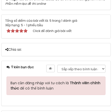
Phần mềm tạo đề thi online
Tổng số điểm của bài viết là: 5 trong 1 đánh giá
Xếp hạng:
5
-
1
phiếu bầu
Click để đánh giá bài viết
Chia sẻ:
Ý kiến bạn đọc
Bạn cần đăng nhập với tư cách là
Thành viên chính
thức
để có thể bình luận