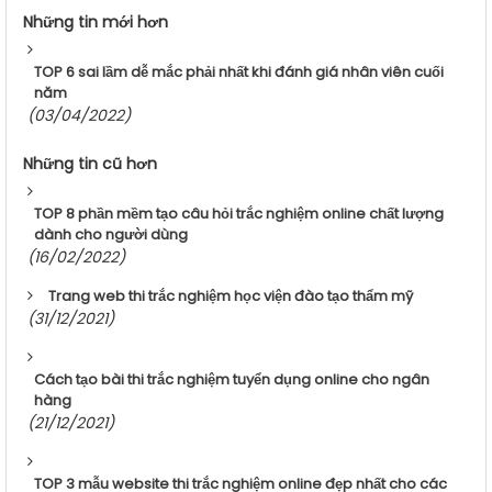
Những tin mới hơn
TOP 6 sai lầm dễ mắc phải nhất khi đánh giá nhân viên cuối
năm
(03/04/2022)
Những tin cũ hơn
TOP 8 phần mềm tạo câu hỏi trắc nghiệm online chất lượng
dành cho người dùng
(16/02/2022)
Trang web thi trắc nghiệm học viện đào tạo thẩm mỹ
(31/12/2021)
Cách tạo bài thi trắc nghiệm tuyển dụng online cho ngân
hàng
(21/12/2021)
TOP 3 mẫu website thi trắc nghiệm online đẹp nhất cho các