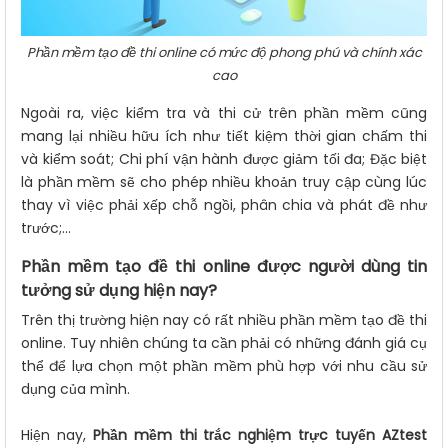
Phần mềm tạo đề thi online có mức độ phong phú và chính xác
cao
Ngoài ra, việc kiểm tra và thi cử trên phần mềm cũng
mang lại nhiều hữu ích như tiết kiệm thời gian chấm thi
và kiểm soát; Chi phí vận hành được giảm tối đa; Đặc biệt
là phần mềm sẽ cho phép nhiều khoản truy cập cùng lúc
thay vì việc phải xếp chỗ ngồi, phân chia và phát đề như
trước;...
Phần mềm tạo đề thi online được người dùng tin
tưởng sử dụng hiện nay?
Trên thị trường hiện nay có rất nhiều phần mềm tạo đề thi
online. Tuy nhiên chúng ta cần phải có những đánh giá cụ
thể để lựa chọn một phần mềm phù hợp với nhu cầu sử
dụng của mình.
Hiện nay,
Phần mềm thi trắc nghiệm trực tuyến AZtest