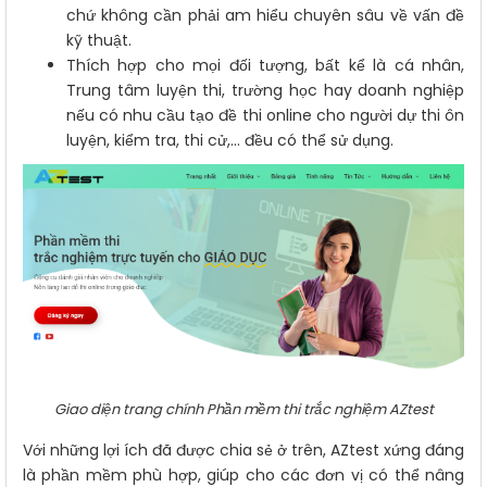
chứ không cần phải am hiểu chuyên sâu về vấn đề
kỹ thuật.
Thích hợp cho mọi đối tượng, bất kể là cá nhân,
Trung tâm luyện thi, trường học hay doanh nghiệp
nếu có nhu cầu
tạo đề thi online
cho người dự thi ôn
luyện, kiểm tra, thi cử,... đều có thể sử dụng.
Giao diện trang chính Phần mềm thi trắc nghiệm AZtest
Với những lợi ích đã được chia sẻ ở trên, AZtest xứng đáng
là phần mềm phù hợp, giúp cho các đơn vị có thể nâng