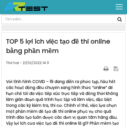
TOP 5 lợi ích việc tạo đề thi online
bằng phần mềm
Thứ hai - 21/02/2022 14:11
Với tình hình COVID - 19 đang diễn ra phức tạp, hầu hết
các hoạt động đều chuyển sang hình thức “online” để
hạn chế tối đa việc tiếp xúc trực tiếp và đồng thời không
làm gián đoạn quá trình học tập và làm việc, đặc biệt
trong các kỳ kiểm tra, thi cử. Chính vì thế, việc lựa chọn
một phần mềm để tạo đề thi online phục vụ cho quá
trình đào tạo luôn được các đơn vị quan tâm hàng đầu.
Vậy lợi ích của việc tạo đề thi online là gì? Phần mềm tạo