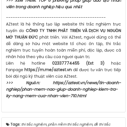
>>> XEM THÊM:
TOP 6 phương pháp giúp đào tạo nhân
viên trong doanh nghiệp hiệu quả nhất
--------------------------------------------
AZtest là hệ thống tạo lập website thi trắc nghiệm trực
tuyến do
CÔNG TY TNHH PHÁT TRIỂN VÀ DỊCH VỤ NGUỒN
MỞ THUẬN ĐỨC
phát triển. Với AZtest, người dùng có thể
dễ dàng sở hữu một website tổ chức ôn tập, thi trắc
nghiệm trực tuyến hoàn toàn miễn phí, độc lập, được cá
nhân hóa theo yêu cầu của người quản trị.
Liên hệ hotline
02337774455 (Ext 3)
hoặc
Fanpage
https://m.me/aztest.vn
để được tư vấn trực tiếp
bởi đội ngũ kỹ thuật viên của AZtest.
>>> Nguồn:
https://aztest.vn/news/tin-doanh-
nghiep/phan-mem-nao-giup-doanh-nghiep-kiem-tra-
ky-nang-mem-cua-nhan-vien-710.html
Tags:
thi trắc nghiệm
,
phần mềm thi trắc nghiệm
,
đề thi trắc