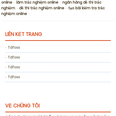
online
làm trắc nghiệm online
ngân hàng đề thi trắc
•
•
nghiệm
đề thi trắc nghiệm online
tạo bài kiểm tra trắc
•
•
nghiệm online
•
LIÊN KẾT TRANG
Tdfoss
Tdfoss
Tdfoss
Tdfoss
VỀ CHÚNG TÔI