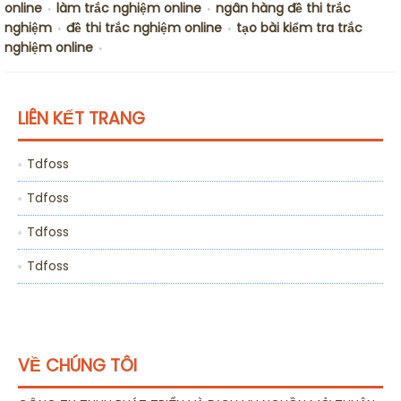
online
làm trắc nghiệm online
ngân hàng đề thi trắc
•
•
nghiệm
đề thi trắc nghiệm online
tạo bài kiểm tra trắc
•
•
nghiệm online
•
LIÊN KẾT TRANG
Tdfoss
Tdfoss
Tdfoss
Tdfoss
VỀ CHÚNG TÔI